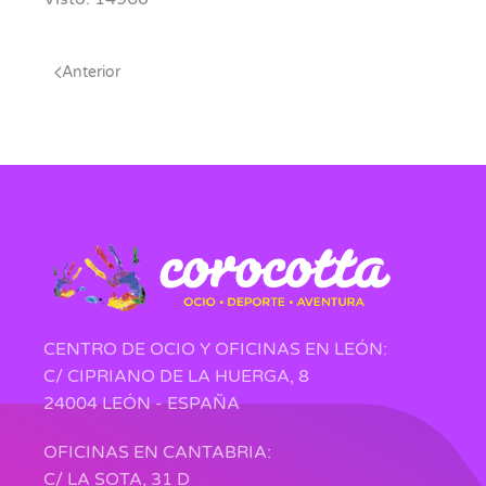
Anterior
CENTRO DE OCIO Y OFICINAS EN LEÓN:
C/ CIPRIANO DE LA HUERGA, 8
24004 LEÓN - ESPAÑA
OFICINAS EN CANTABRIA:
C/ LA SOTA, 31 D