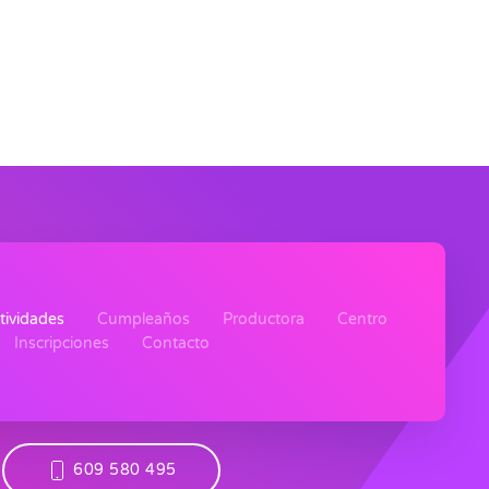
tividades
Cumpleaños
Productora
Centro
Inscripciones
Contacto
609 580 495